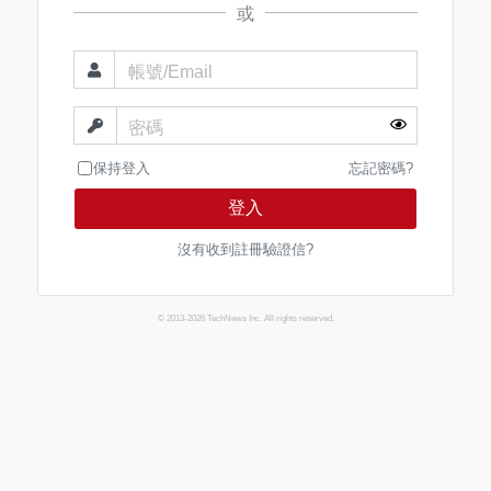
或
帳號/Email
密碼
保持登入
忘記密碼?
登入
沒有收到註冊驗證信?
© 2013-2026 TechNews Inc. All rights reserved.