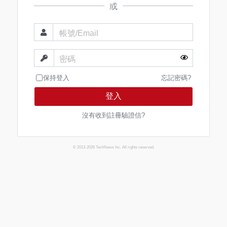
或
帳號/Email
密碼
保持登入
忘記密碼?
登入
沒有收到註冊驗證信?
© 2013-2026 TechNews Inc. All rights reserved.