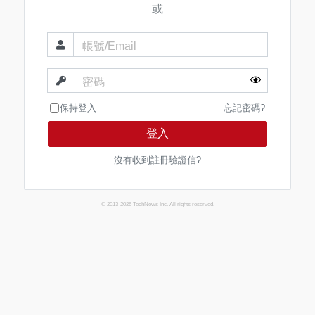
或
帳號/Email
密碼
保持登入
忘記密碼?
登入
沒有收到註冊驗證信?
© 2013-2026 TechNews Inc. All rights reserved.