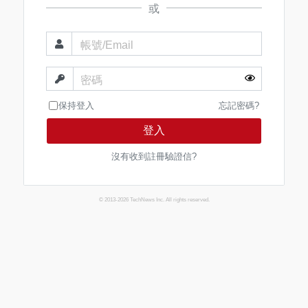
或
帳號/Email
密碼
保持登入
忘記密碼?
登入
沒有收到註冊驗證信?
© 2013-2026 TechNews Inc. All rights reserved.