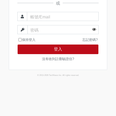
或
帳號/Email
密碼
保持登入
忘記密碼?
登入
沒有收到註冊驗證信?
© 2013-2026 TechNews Inc. All rights reserved.