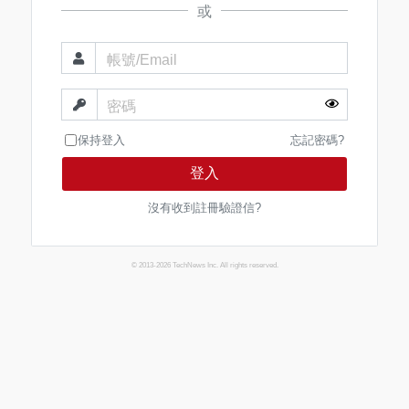
或
帳號/Email
密碼
保持登入
忘記密碼?
登入
沒有收到註冊驗證信?
© 2013-2026 TechNews Inc. All rights reserved.