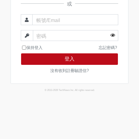
或
帳號/Email
密碼
保持登入
忘記密碼?
登入
沒有收到註冊驗證信?
© 2013-2026 TechNews Inc. All rights reserved.