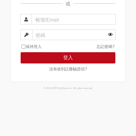
或
帳號/Email
密碼
保持登入
忘記密碼?
登入
沒有收到註冊驗證信?
© 2013-2026 TechNews Inc. All rights reserved.