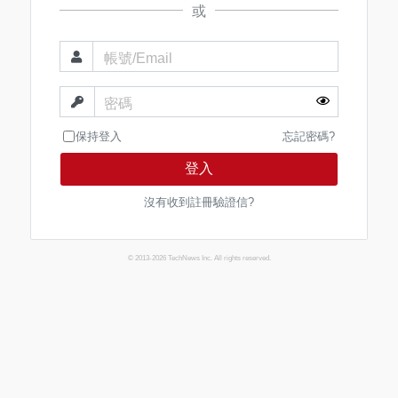
或
帳號/Email
密碼
保持登入
忘記密碼?
登入
沒有收到註冊驗證信?
© 2013-2026 TechNews Inc. All rights reserved.