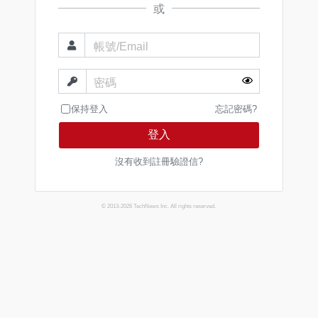
或
帳號/Email
密碼
保持登入
忘記密碼?
登入
沒有收到註冊驗證信?
© 2013-2026 TechNews Inc. All rights reserved.