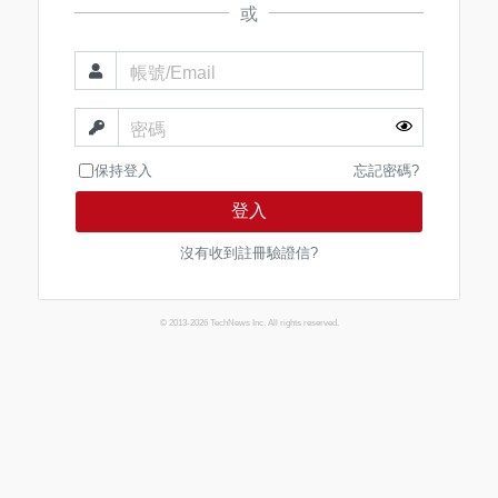
或
帳號/Email
密碼
保持登入
忘記密碼?
登入
沒有收到註冊驗證信?
© 2013-2026 TechNews Inc. All rights reserved.