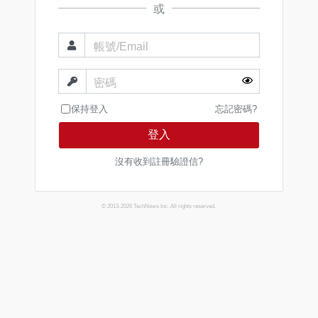
或
帳號/Email
密碼
保持登入
忘記密碼?
登入
沒有收到註冊驗證信?
© 2013-2026 TechNews Inc. All rights reserved.