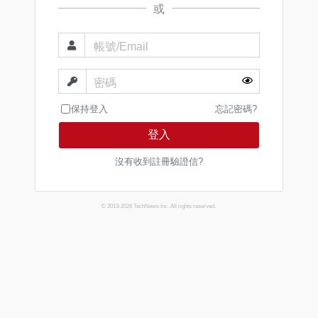
或
帳號/Email
密碼
保持登入
忘記密碼?
登入
沒有收到註冊驗證信?
© 2013-2026 TechNews Inc. All rights reserved.