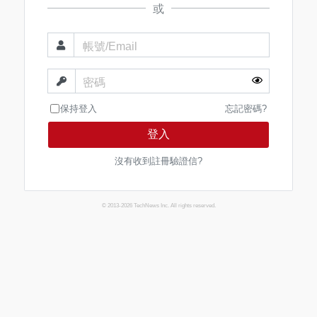
或
帳號/Email
密碼
保持登入
忘記密碼?
登入
沒有收到註冊驗證信?
© 2013-2026 TechNews Inc. All rights reserved.