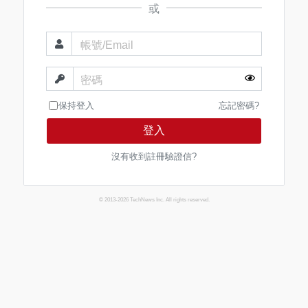
或
帳號/Email
密碼
保持登入
忘記密碼?
登入
沒有收到註冊驗證信?
© 2013-2026 TechNews Inc. All rights reserved.