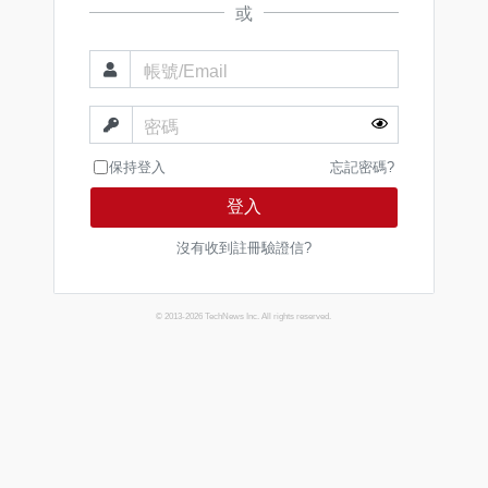
或
帳號/Email
密碼
保持登入
忘記密碼?
登入
沒有收到註冊驗證信?
© 2013-2026 TechNews Inc. All rights reserved.