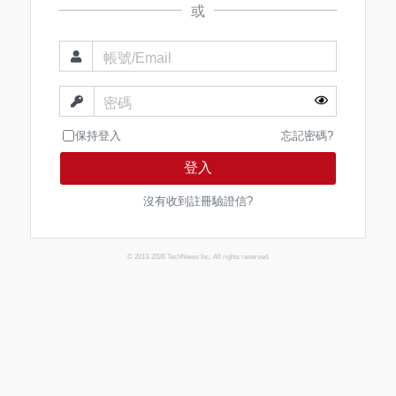
或
帳號/Email
密碼
保持登入
忘記密碼?
登入
沒有收到註冊驗證信?
© 2013-2026 TechNews Inc. All rights reserved.