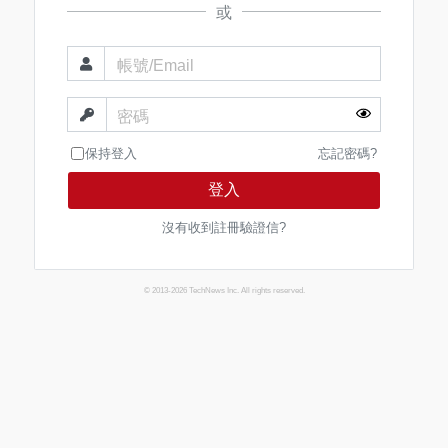
或
帳號/Email
密碼
保持登入
忘記密碼?
登入
沒有收到註冊驗證信?
© 2013-2026 TechNews Inc. All rights reserved.