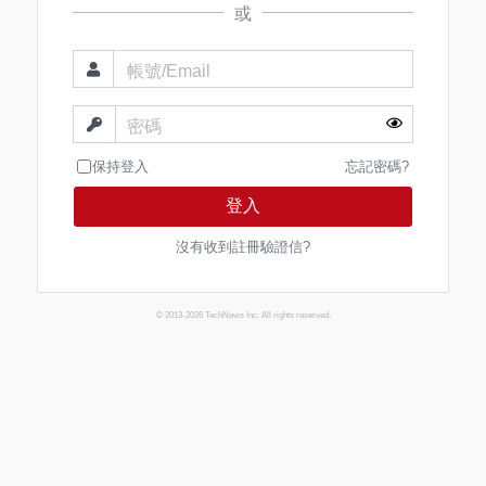
或
帳號/Email
密碼
保持登入
忘記密碼?
登入
沒有收到註冊驗證信?
© 2013-2026 TechNews Inc. All rights reserved.