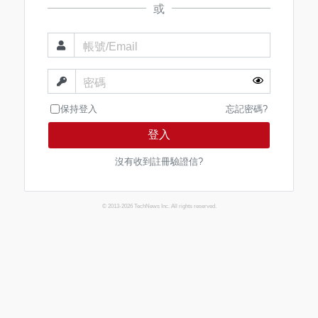
或
帳號/Email
密碼
保持登入
忘記密碼?
登入
沒有收到註冊驗證信?
© 2013-2026 TechNews Inc. All rights reserved.