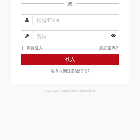
或
帳號/Email
密碼
保持登入
忘記密碼?
登入
沒有收到註冊驗證信?
© 2013-2026 TechNews Inc. All rights reserved.