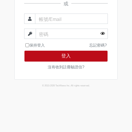
或
帳號/Email
密碼
保持登入
忘記密碼?
登入
沒有收到註冊驗證信?
© 2013-2026 TechNews Inc. All rights reserved.