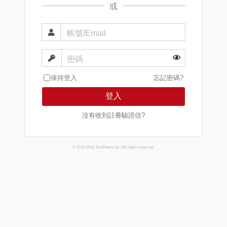
或
帳號/Email
密碼
保持登入
忘記密碼?
登入
沒有收到註冊驗證信?
© 2013-2026 TechNews Inc. All rights reserved.