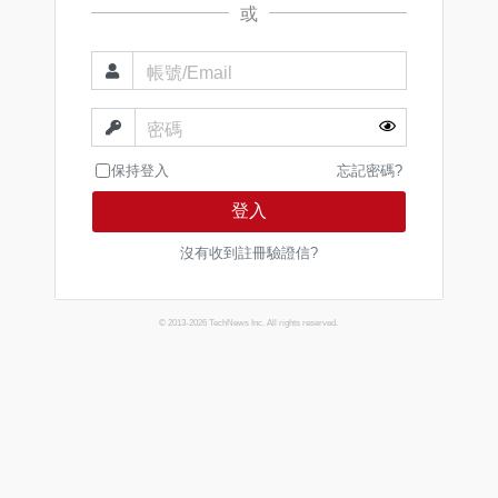
或
帳號/Email
密碼
保持登入
忘記密碼?
登入
沒有收到註冊驗證信?
© 2013-2026 TechNews Inc. All rights reserved.