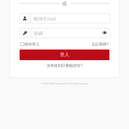
或
帳號/Email
密碼
保持登入
忘記密碼?
登入
沒有收到註冊驗證信?
© 2013-2026 TechNews Inc. All rights reserved.