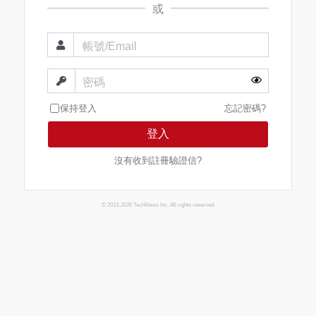
或
帳號/Email
密碼
保持登入
忘記密碼?
登入
沒有收到註冊驗證信?
© 2013-2026 TechNews Inc. All rights reserved.