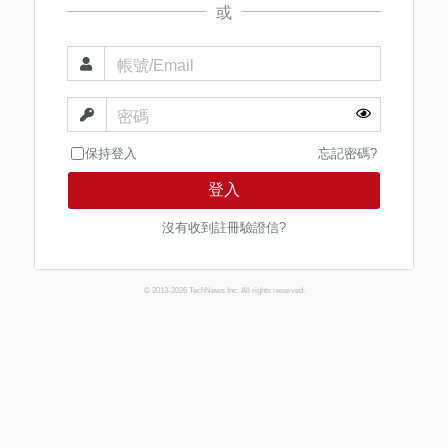
或
帳號/Email
密碼
保持登入
忘記密碼?
登入
沒有收到註冊驗證信?
© 2013-2026 TechNews Inc. All rights reserved.