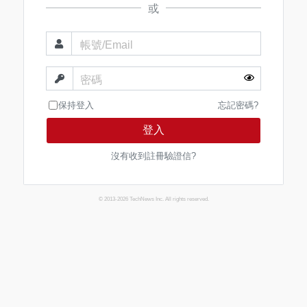
或
帳號/Email
密碼
保持登入
忘記密碼?
登入
沒有收到註冊驗證信?
© 2013-2026 TechNews Inc. All rights reserved.