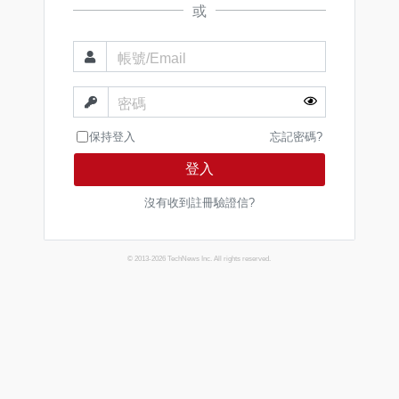
或
帳號/Email
密碼
保持登入
忘記密碼?
登入
沒有收到註冊驗證信?
© 2013-2026 TechNews Inc. All rights reserved.