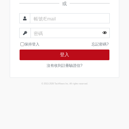
或
帳號/Email
密碼
保持登入
忘記密碼?
登入
沒有收到註冊驗證信?
© 2013-2026 TechNews Inc. All rights reserved.