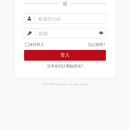
或
帳號/Email
密碼
保持登入
忘記密碼?
登入
沒有收到註冊驗證信?
© 2013-2026 TechNews Inc. All rights reserved.