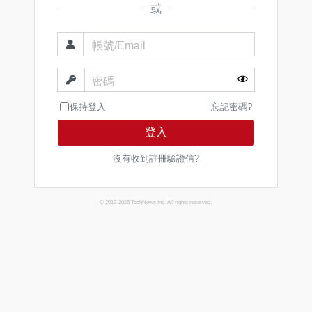
或
帳號/Email
密碼
保持登入
忘記密碼?
登入
沒有收到註冊驗證信?
© 2013-2026 TechNews Inc. All rights reserved.