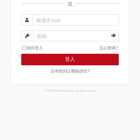
或
帳號/Email
密碼
保持登入
忘記密碼?
登入
沒有收到註冊驗證信?
© 2013-2026 TechNews Inc. All rights reserved.