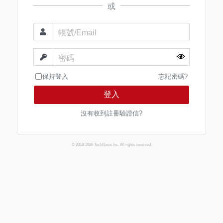
或
帳號/Email
密碼
保持登入
忘記密碼?
登入
沒有收到註冊驗證信?
© 2013-2026 TechNews Inc. All rights reserved.