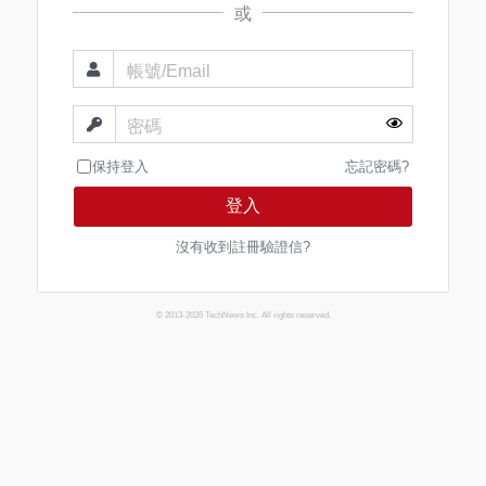
或
帳號/Email
密碼
保持登入
忘記密碼?
登入
沒有收到註冊驗證信?
© 2013-2026 TechNews Inc. All rights reserved.