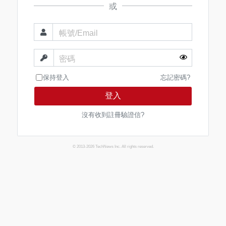
或
帳號/Email
密碼
保持登入
忘記密碼?
登入
沒有收到註冊驗證信?
© 2013-2026 TechNews Inc. All rights reserved.