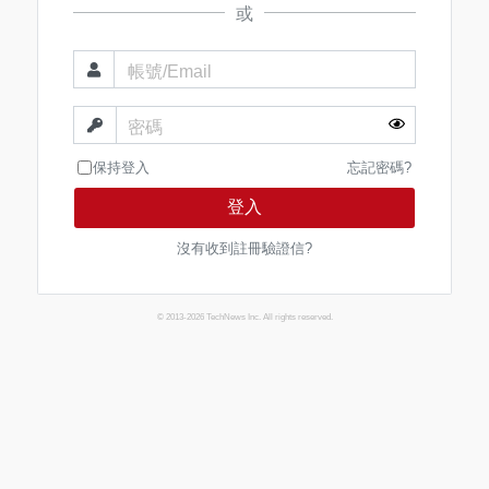
或
帳號/Email
密碼
保持登入
忘記密碼?
登入
沒有收到註冊驗證信?
© 2013-2026 TechNews Inc. All rights reserved.