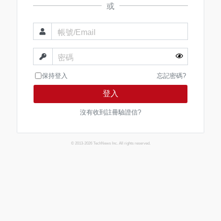
或
帳號/Email
密碼
保持登入
忘記密碼?
登入
沒有收到註冊驗證信?
© 2013-2026 TechNews Inc. All rights reserved.