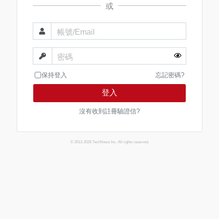
或
帳號/Email
密碼
保持登入
忘記密碼?
登入
沒有收到註冊驗證信?
© 2013-2026 TechNews Inc. All rights reserved.