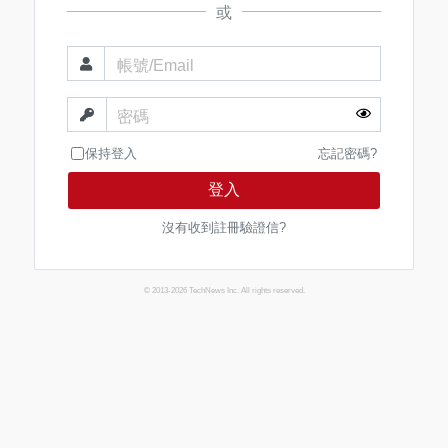
或
帳號/Email
密碼
保持登入
忘記密碼?
登入
沒有收到註冊驗證信?
© 2013-2026 TechNews Inc. All rights reserved.