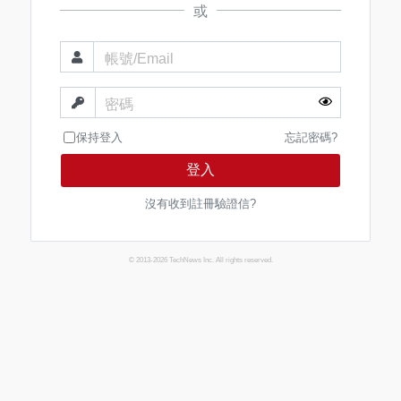
或
帳號/Email
密碼
保持登入
忘記密碼?
登入
沒有收到註冊驗證信?
© 2013-2026 TechNews Inc. All rights reserved.