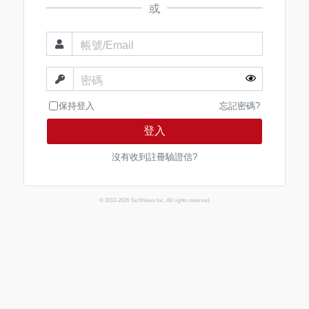
或
帳號/Email
密碼
保持登入
忘記密碼?
登入
沒有收到註冊驗證信?
© 2013-2026 TechNews Inc. All rights reserved.