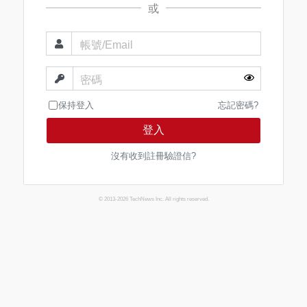
或
帳號/Email
密碼
保持登入
忘記密碼?
登入
沒有收到註冊驗證信?
© 2013-2026 TechNews Inc. All rights reserved.