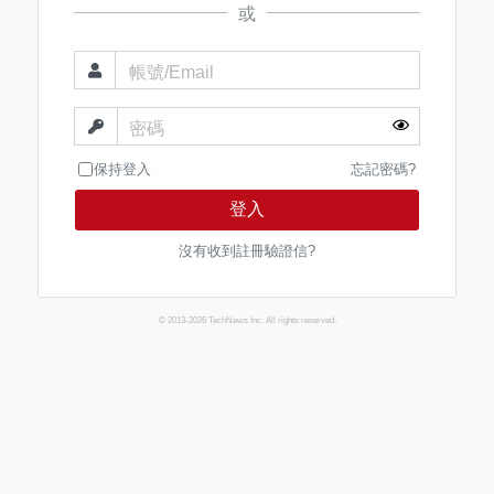
或
帳號/Email
密碼
保持登入
忘記密碼?
登入
沒有收到註冊驗證信?
© 2013-2026 TechNews Inc. All rights reserved.