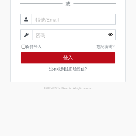
或
帳號/Email
密碼
保持登入
忘記密碼?
登入
沒有收到註冊驗證信?
© 2013-2026 TechNews Inc. All rights reserved.