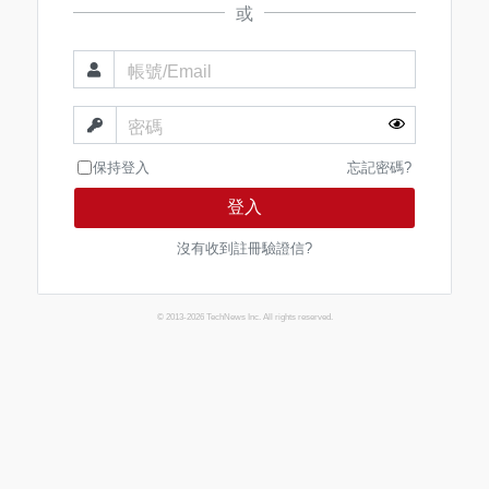
或
帳號/Email
密碼
保持登入
忘記密碼?
登入
沒有收到註冊驗證信?
© 2013-2026 TechNews Inc. All rights reserved.