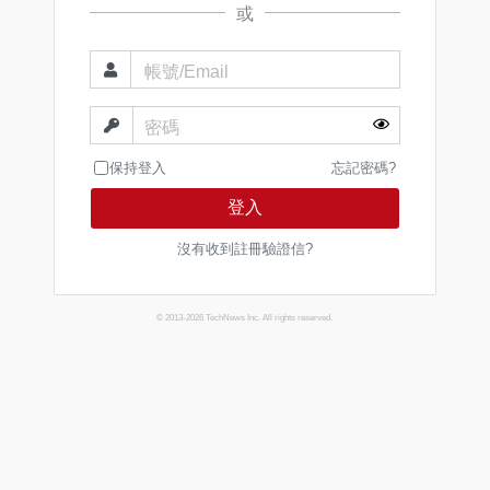
或
帳號/Email
密碼
保持登入
忘記密碼?
登入
沒有收到註冊驗證信?
© 2013-2026 TechNews Inc. All rights reserved.