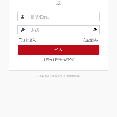
或
帳號/Email
密碼
保持登入
忘記密碼?
登入
沒有收到註冊驗證信?
© 2013-2026 TechNews Inc. All rights reserved.