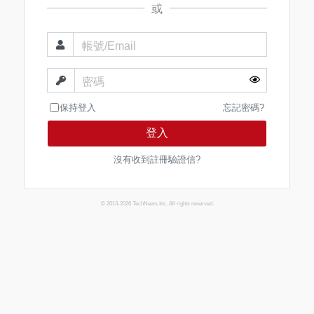
或
帳號/Email
密碼
保持登入
忘記密碼?
登入
沒有收到註冊驗證信?
© 2013-2026 TechNews Inc. All rights reserved.