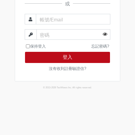
或
帳號/Email
密碼
保持登入
忘記密碼?
登入
沒有收到註冊驗證信?
© 2013-2026 TechNews Inc. All rights reserved.